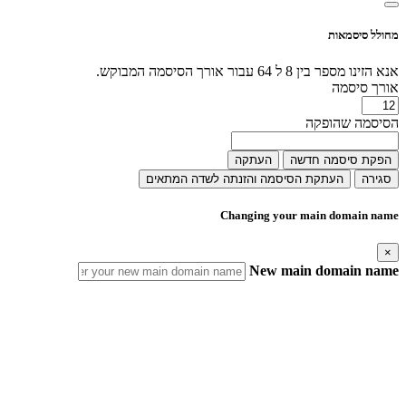
מחולל סיסמאות
אנא הזינו מספר בין 8 ל 64 עבור אורך הסיסמה המבוקש.
אורך סיסמה
הסיסמה שהופקה
הפקת סיסמה חדשה
העתקה
סגירה
העתקת הסיסמה והזנתה לשדה המתאים
Changing your main domain name
×
New main domain name
IMPORTANT! What this change means
Duplicate Domain Names
Your new main domain name should not exist in this or any other