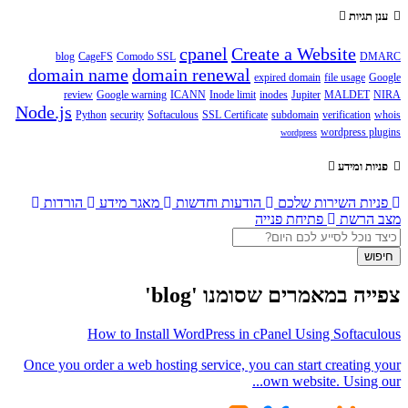
ענן תגיות
cpanel
Create a Website
blog
CageFS
Comodo SSL
DMARC
domain name
domain renewal
expired domain
file usage
Google
review
Google warning
ICANN
Inode limit
inodes
Jupiter
MALDET
NIRA
Node.js
Python
security
Softaculous
SSL Certificate
subdomain
verification
whois
wordpress plugins
wordpress
פניות ומידע
פניות השירות שלכם
הודעות וחדשות
מאגר מידע
הורדות
מצב הרשת
פתיחת פנייה
חיפוש
צפייה במאמרים שסומנו 'blog'
How to Install WordPress in cPanel Using Softaculous
Once you order a web hosting service, you can start creating your
own website. Using our...