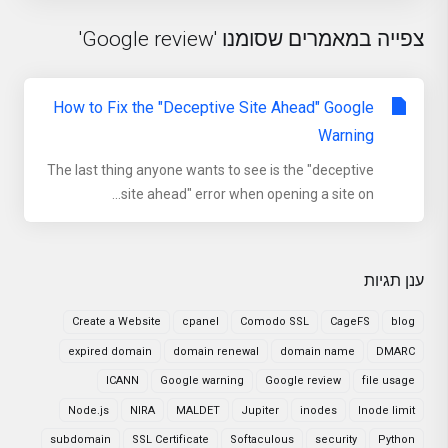
צפייה במאמרים שסומנו 'Google review'
How to Fix the "Deceptive Site Ahead" Google
Warning
The last thing anyone wants to see is the "deceptive
site ahead" error when opening a site on...
ענן תגיות
Create a Website
cpanel
Comodo SSL
CageFS
blog
expired domain
domain renewal
domain name
DMARC
ICANN
Google warning
Google review
file usage
Node.js
NIRA
MALDET
Jupiter
inodes
Inode limit
subdomain
SSL Certificate
Softaculous
security
Python