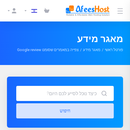
מאגר מידע
פורטל ראשי
מאגר מידע
צפייה במאמרים שסומנו Google review
חיפוש