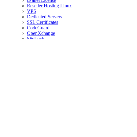
cPanel License
Reseller Hosting Linux
VPS
Dedicated Servers
SSL Certificates
CodeGuard
OpenXchange
SiteLock
Web Hosting
Domain
News
Knowledgebase
Affiliates
Main Site
Base de connaissances
Accueil
Base de connaissances
Plesk
CloudLinux (Plesk)
Nuage de tags