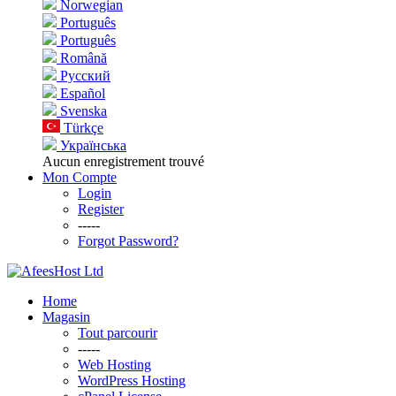
Norwegian
Português
Português
Română
Русский
Español
Svenska
Türkçe
Українська
Aucun enregistrement trouvé
Mon Compte
Login
Register
-----
Forgot Password?
Home
Magasin
Tout parcourir
-----
Web Hosting
WordPress Hosting