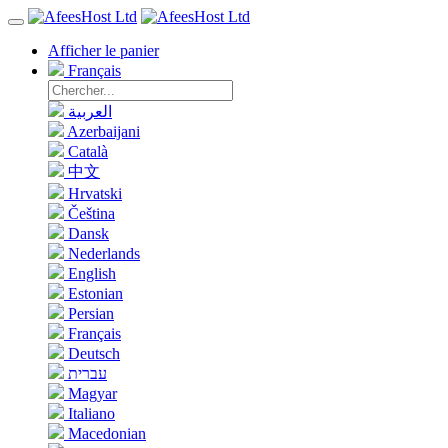
Afficher le panier
Français
العربية
Azerbaijani
Català
中文
Hrvatski
Čeština
Dansk
Nederlands
English
Estonian
Persian
Français
Deutsch
עברית
Magyar
Italiano
Macedonian