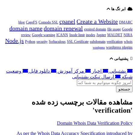
ابر تگ ها
cpanel
Create a Website
blog
CageFS
Comodo SSL
DMARC
domain name
domain renewal
expired domain
file usage
Google
review
Google warning
ICANN
Inode limit
inodes
Jupiter
MALDET
NIRA
Node.js
Python
security
Softaculous
SSL Certificate
subdomain
verification
whois
wordpress plugins
wordpress
پشتیبانی
پشتیبانی
اخبار
مرکز آموزش
دانلود فایل
وضعیت
شبکه
ارسال تیکت پشتیبانی
جستجو
مشاهده مقالات برچسب زده شده
'verification'
Domain Whois Data Verification Policy
As per the Whois Data Accuracy Specification introduced by