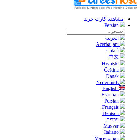
مشاهده کارت خرید
Persian
العربية
Azerbaijani
Català
中文
Hrvatski
Čeština
Dansk
Nederlands
English
Estonian
Persian
Français
Deutsch
עברית
Magyar
Italiano
Macedonian