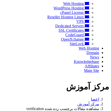
Web Hosting
WordPress Hosting
cPanel License
Reseller Hosting Linux
VPS
Dedicated Servers
SSL Certificates
CodeGuard
OpenXchange
SiteLock
Web Hosting
Domain
News
Knowledgebase
Affiliates
Main Site
مرکز آموزش
اعضا
مرکز آموزش
مشاهده مقالات برچسب زده شده verification