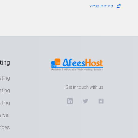
פתיחת פנייה
ting
ting
Get in touch with us!
sting
ting
erver
ices