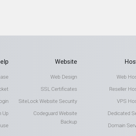
elp
Website
Hos
Base
Web Design
Web Hos
cket
SSL Certificates
Reseller Ho
ogin
SiteLock Website Security
VPS Hos
n Up
Codeguard Website
Dedicated S
Backup
buse
Domain Serv