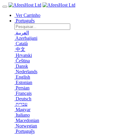
Ver Carrinho
Português
العربية
Azerbaijani
Català
中文
Hrvatski
Čeština
Dansk
Nederlands
English
Estonian
Persian
Français
Deutsch
עברית
Magyar
Italiano
Macedonian
Norwegian
Português