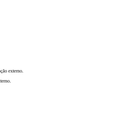
ação externo.
terno.