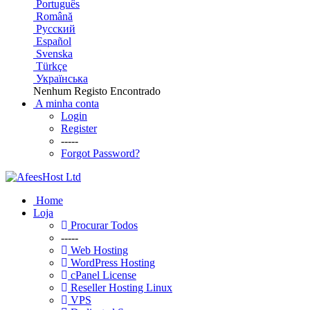
Português
Română
Русский
Español
Svenska
Türkçe
Українська
Nenhum Registo Encontrado
A minha conta
Login
Register
-----
Forgot Password?
Home
Loja
Procurar Todos
-----
Web Hosting
WordPress Hosting
cPanel License
Reseller Hosting Linux
VPS