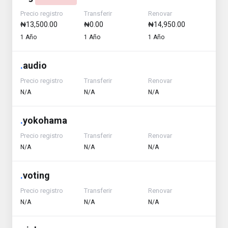
Precio registro
Transferir
Renovar
₦13,500.00
₦0.00
₦14,950.00
1 Año
1 Año
1 Año
.
audio
Precio registro
Transferir
Renovar
N/A
N/A
N/A
.
yokohama
Precio registro
Transferir
Renovar
N/A
N/A
N/A
.
voting
Precio registro
Transferir
Renovar
N/A
N/A
N/A