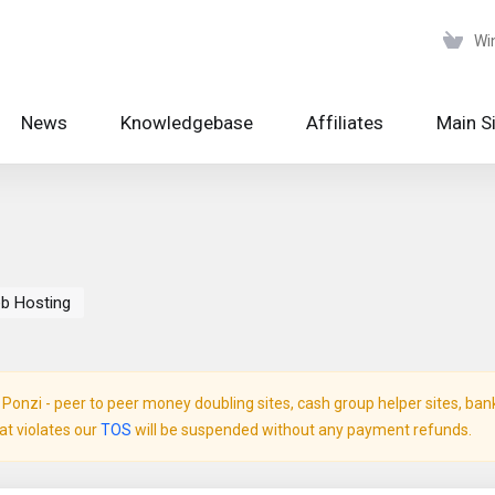
Wi
News
Knowledgebase
Affiliates
Main S
eb Hosting
onzi - peer to peer money doubling sites, cash group helper sites, bank c
hat violates our
TOS
will be suspended without any payment refunds.