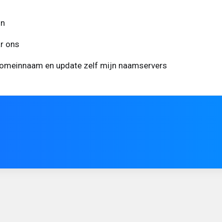
in
r ons
 domeinnaam en update zelf mijn naamservers