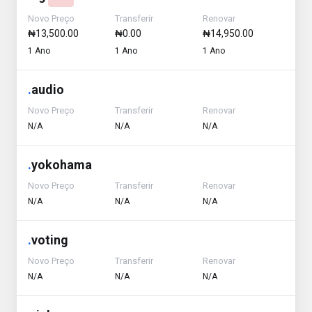
Novo Preço
Transferir
Renovar
₦13,500.00
₦0.00
₦14,950.00
1 Ano
1 Ano
1 Ano
.
audio
Novo Preço
Transferir
Renovar
N/A
N/A
N/A
.
yokohama
Novo Preço
Transferir
Renovar
N/A
N/A
N/A
.
voting
Novo Preço
Transferir
Renovar
N/A
N/A
N/A