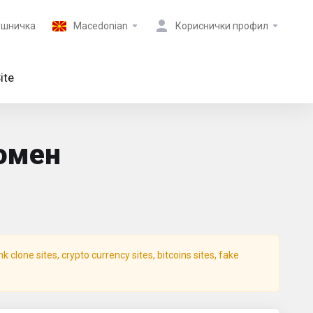
ошничка
Macedonian
Кориснички профил
ite
домен
clone sites, crypto currency sites, bitcoins sites, fake