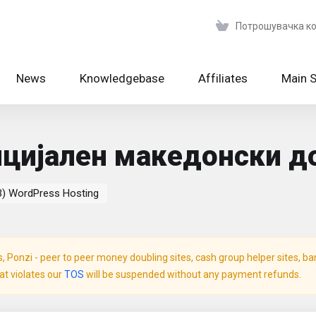
Потрошувачка к
News
Knowledgebase
Affiliates
Main S
фицијален македонски 
B) WordPress Hosting
Ponzi - peer to peer money doubling sites, cash group helper sites, bank 
hat violates our
TOS
will be suspended without any payment refunds.