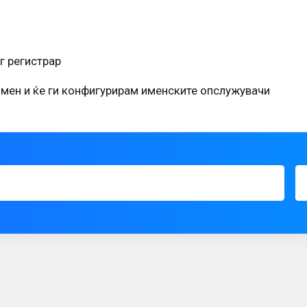
г регистрар
мен и ќе ги конфигурирам именските опслужувачи