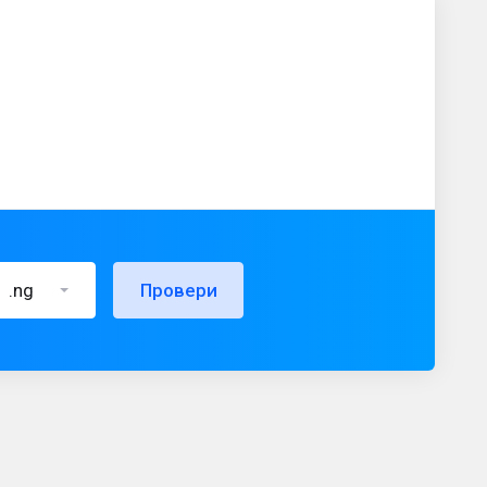
.ng
Провери