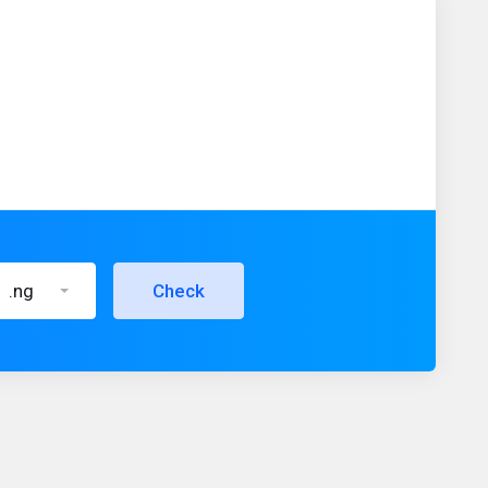
.ng
Check