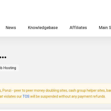
News
Knowledgebase
Affiliates
Main S
n…
eb Hosting
Ponzi - peer to peer money doubling sites, cash group helper sites, bank 
hat violates our
TOS
will be suspended without any payment refunds.