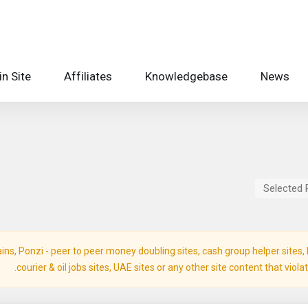
n Site
Affiliates
Knowledgebase
News
Selected 
s, Ponzi - peer to peer money doubling sites, cash group helper sites, ba
courier & oil jobs sites, UAE sites or any other site content that viol