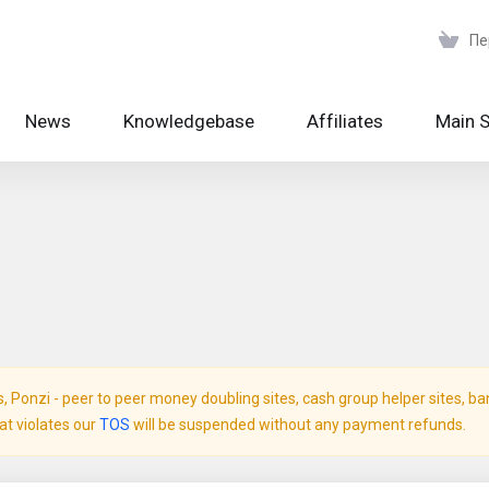
Пе
News
Knowledgebase
Affiliates
Main S
Ponzi - peer to peer money doubling sites, cash group helper sites, bank 
hat violates our
TOS
will be suspended without any payment refunds.