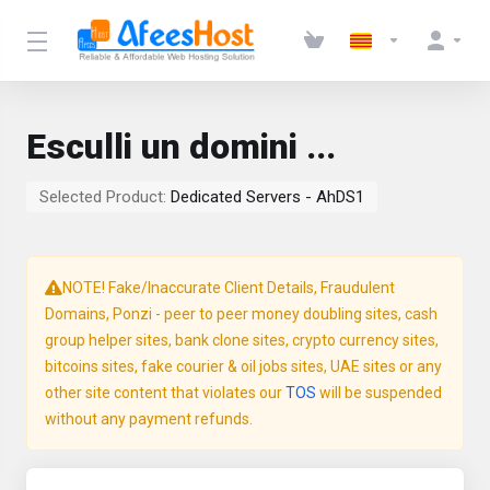
Esculli un domini ...
Selected Product:
Dedicated Servers - AhDS1
NOTE! Fake/Inaccurate Client Details, Fraudulent
Domains, Ponzi - peer to peer money doubling sites, cash
group helper sites, bank clone sites, crypto currency sites,
bitcoins sites, fake courier & oil jobs sites, UAE sites or any
other site content that violates our
TOS
will be suspended
without any payment refunds.