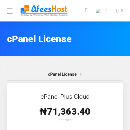
cPanel License
cPanel License
cPanel Plus Cloud
₦71,363.40
por mês