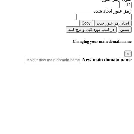
رمز عبور ایجاد شده
ایجاد رمز عبور جدید
Copy
بستن
در کلیپ بورد کپی و درج کنید
Changing your main domain name
×
New main domain name
IMPORTANT! What this change means
Duplicate Domain Names
Your new main domain name should not exist in this or any other
AfeesHost Ltd Hosting account.
Automatic Updates
Your new main domain name should not exist in this or any other