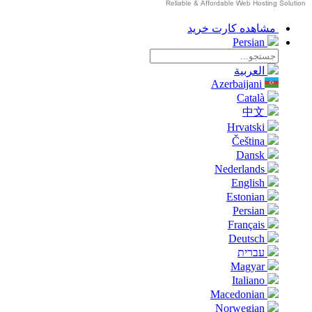
مشاهده کارت خرید
Persian
العربية
Azerbaijani
Català
中文
Hrvatski
Čeština
Dansk
Nederlands
English
Estonian
Persian
Français
Deutsch
עברית
Magyar
Italiano
Macedonian
Norwegian