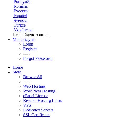
Português
Română
Русский
Español
Svenska
Türkçe
Українська
Не знайдено записів
Мій аккаунт
Login
Register
-----
Forgot Password?
Home
Store
Browse All
-----
Web Hosting
WordPress Hosting
cPanel License
Reseller Hosting Linux
VPS
Dedicated Servers
SSL Certificates