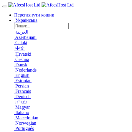
Переглянути кошик
Українська
العربية
Azerbaijani
Català
中文
Hrvatski
Čeština
Dansk
Nederlands
English
Estonian
Persian
Français
Deutsch
עברית
Magyar
Italiano
Macedonian
Norwegian
Português