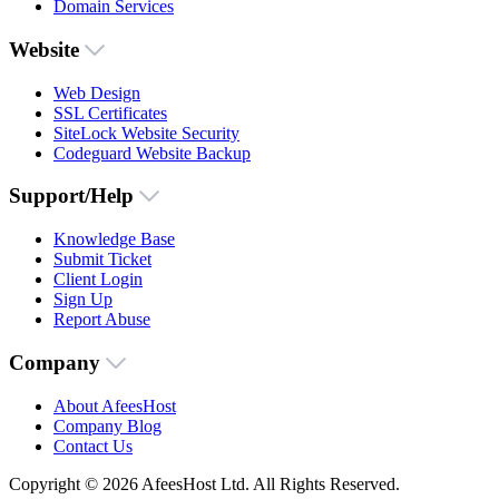
Domain Services
Website
Web Design
SSL Certificates
SiteLock Website Security
Codeguard Website Backup
Support/Help
Knowledge Base
Submit Ticket
Client Login
Sign Up
Report Abuse
Company
About AfeesHost
Company Blog
Contact Us
Copyright © 2026 AfeesHost Ltd. All Rights Reserved.