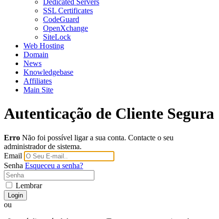
Dedicated Servers
SSL Certificates
CodeGuard
OpenXchange
SiteLock
Web Hosting
Domain
News
Knowledgebase
Affiliates
Main Site
Autenticação de Cliente Segura
Erro
Não foi possível ligar a sua conta. Contacte o seu
administrador de sistema.
Email
Senha
Esqueceu a senha?
Lembrar
Login
ou