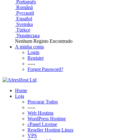
Português
Română
Русский
Español
Svenska
Türkçe
Українська
Nenhum Registo Encontrado
A minha conta
Login
Register
-----
Forgot Password?
Home
Loja
Procurar Todos
-----
Web Hosting
WordPress Hosting
cPanel License
Reseller Hosting Linux
VPS