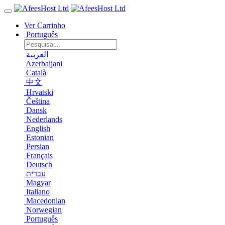
Ver Carrinho
Português
العربية
Azerbaijani
Català
中文
Hrvatski
Čeština
Dansk
Nederlands
English
Estonian
Persian
Français
Deutsch
עברית
Magyar
Italiano
Macedonian
Norwegian
Português