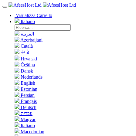
Visualizza Carrello
Italiano
العربية
Azerbaijani
Català
中文
Hrvatski
Čeština
Dansk
Nederlands
English
Estonian
Persian
Français
Deutsch
עברית
Magyar
Italiano
Macedonian