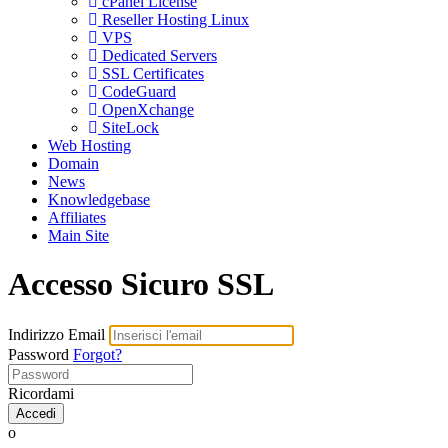
cPanel License
Reseller Hosting Linux
VPS
Dedicated Servers
SSL Certificates
CodeGuard
OpenXchange
SiteLock
Web Hosting
Domain
News
Knowledgebase
Affiliates
Main Site
Accesso Sicuro SSL
Indirizzo Email
Password
Forgot?
Ricordami
Accedi
o