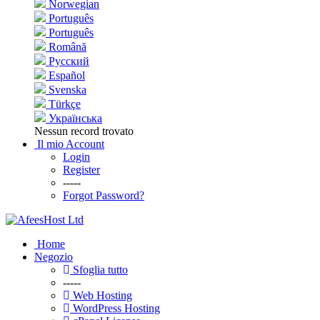
Norwegian
Português
Português
Română
Русский
Español
Svenska
Türkçe
Українська
Nessun record trovato
Il mio Account
Login
Register
-----
Forgot Password?
Home
Negozio
Sfoglia tutto
-----
Web Hosting
WordPress Hosting