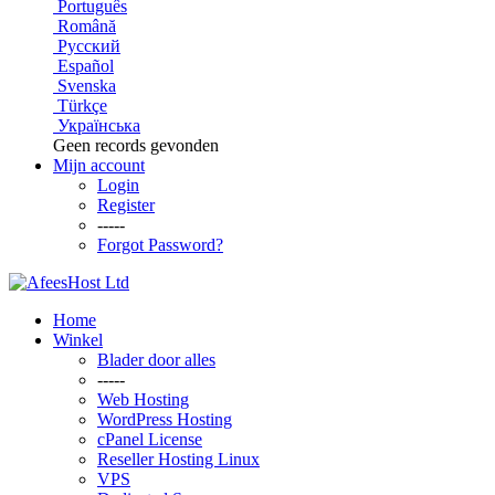
Português
Română
Русский
Español
Svenska
Türkçe
Українська
Geen records gevonden
Mijn account
Login
Register
-----
Forgot Password?
Home
Winkel
Blader door alles
-----
Web Hosting
WordPress Hosting
cPanel License
Reseller Hosting Linux
VPS