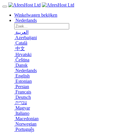
Winkelwagen bekijken
Nederlands
العربية
Azerbaijani
Català
中文
Hrvatski
Čeština
Dansk
Nederlands
English
Estonian
Persian
Français
Deutsch
עברית
Magyar
Italiano
Macedonian
Norwegian
Português