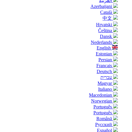
العربية
Azerbaijani
Català
中文
Hrvatski
Čeština
Dansk
Nederlands
English
Estonian
Persian
Français
Deutsch
עברית
Magyar
Italiano
Macedonian
Norwegian
Português
Português
Română
Русский
Español