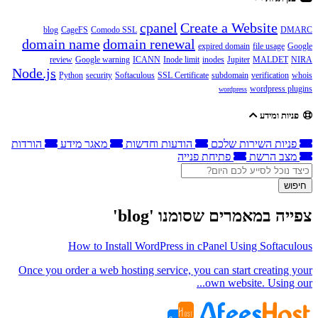
cpanel
Create a Website
blog
CageFS
Comodo SSL
DMARC
domain name
domain renewal
expired domain
file usage
Google
review
Google warning
ICANN
Inode limit
inodes
Jupiter
MALDET
NIRA
Node.js
Python
security
Softaculous
SSL Certificate
subdomain
verification
whois
wordpress plugins
wordpress
פניות ומידע
פניות השירות שלכם
הודעות וחדשות
מאגר מידע
הורדות
מצב הרשת
פתיחת פנייה
חיפוש
צפייה במאמרים שסומנו 'blog'
How to Install WordPress in cPanel Using Softaculous
Once you order a web hosting service, you can start creating your
own website. Using our...