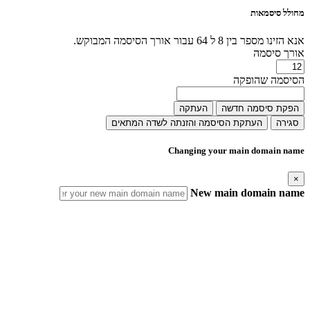
מחולל סיסמאות
אנא הזינו מספר בין 8 ל 64 עבור אורך הסיסמה המבוקש.
אורך סיסמה
הסיסמה שהופקה
הפקת סיסמה חדשה
העתקה
סגירה
העתקת הסיסמה והזנתה לשדה המתאים
Changing your main domain name
×
New main domain name
IMPORTANT! What this change means
Duplicate Domain Names
Your new main domain name should not exist in this or any other
AfeesHost Ltd Hosting account.