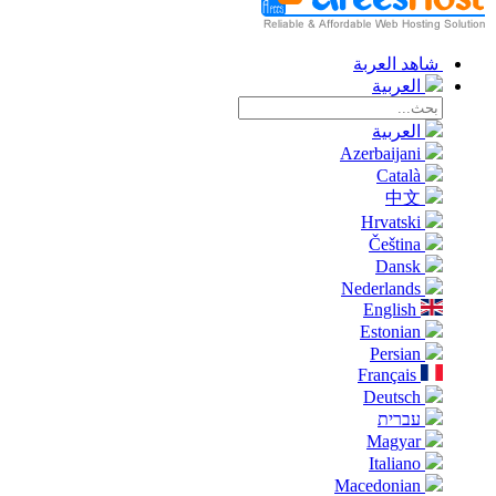
شاهد العربة
العربية
العربية
Azerbaijani
Català
中文
Hrvatski
Čeština
Dansk
Nederlands
English
Estonian
Persian
Français
Deutsch
עברית
Magyar
Italiano
Macedonian