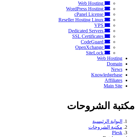
Web Hosting
WordPress Hosting
cPanel License
Reseller Hosting Linux
VPS
Dedicated Servers
SSL Certificates
CodeGuard
OpenXchange
SiteLock
Web Hosting
Domain
News
Knowledgebase
Affiliates
Main Site
مكتبة الشروحات
البوابة الرئيسية
مكتبة الشروحات
Plesk