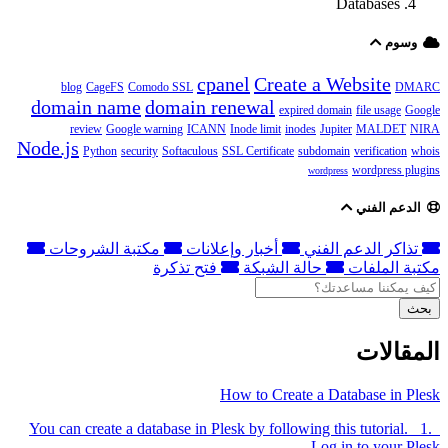
Databases
وسوم
cpanel
Create a Website
blog
CageFS
Comodo SSL
DMARC
domain name
domain renewal
expired domain
file usage
Google
review
Google warning
ICANN
Inode limit
inodes
Jupiter
MALDET
NIRA
Node.js
Python
security
Softaculous
SSL Certificate
subdomain
verification
whois
wordpress plugins
wordpress
الدعم الفني
تذاكر الدعم الفني
أخبار وإعلانات
مكتبة الشروحات
مكتبة الملفات
حالة الشبكة
فتح تذكرة
بحث
المقالات
How to Create a Database in Plesk
You can create a database in Plesk by following this tutorial. 1.
Log in to your Plesk...