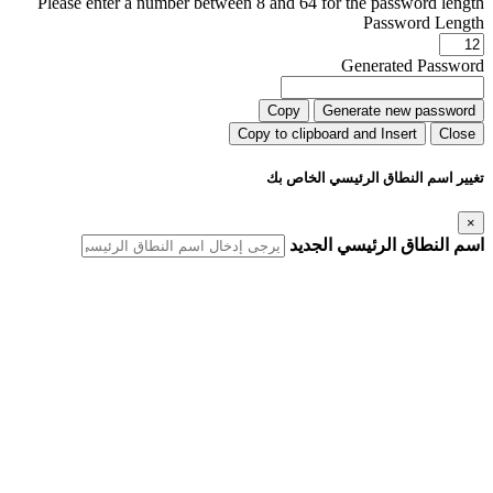
Please enter a number between 8 and 64 for the password length
Password Length
Generated Password
Copy
Generate new password
Copy to clipboard and Insert
Close
تغيير اسم النطاق الرئيسي الخاص بك
×
اسم النطاق الرئيسي الجديد
مهم! ماذا تعني هذه التغييرات
أسماء النطاقات المكررة
يجب ألا يكون اسم النطاق الرئيسي الجديد موجودًا في هذا الحساب أو أي
حساب استضافة آخر لدى AfeesHost Ltd.
التحديثات التلقائية