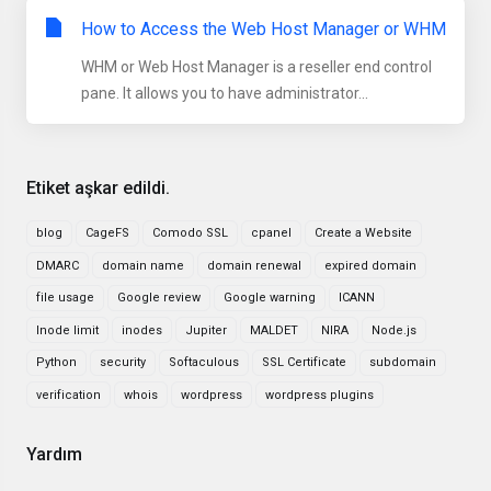
How to Access the Web Host Manager or WHM
WHM or Web Host Manager is a reseller end control
pane. It allows you to have administrator...
Etiket aşkar edildi.
blog
CageFS
Comodo SSL
cpanel
Create a Website
DMARC
domain name
domain renewal
expired domain
file usage
Google review
Google warning
ICANN
Inode limit
inodes
Jupiter
MALDET
NIRA
Node.js
Python
security
Softaculous
SSL Certificate
subdomain
verification
whois
wordpress
wordpress plugins
Yardım