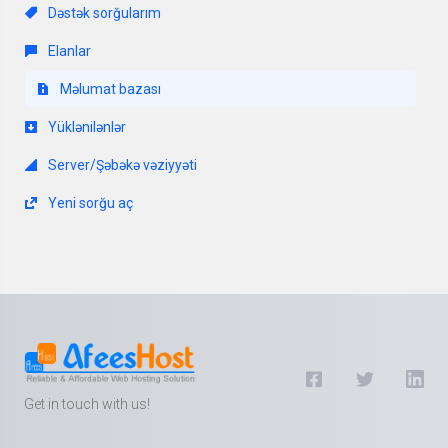
Dəstək sorğularım
Elanlar
Məlumat bazası
Yüklənilənlər
Server/Şəbəkə vəziyyəti
Yeni sorğu aç
Get in touch with us!