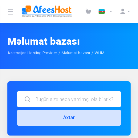
Məlumat bazası
Azerbaijan Hosting Provider
Məlumat bazası
WHM
Axtar